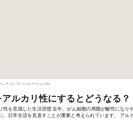
-
-
amu
22 7月 2026
8:15 AM
をアルカリ性にするとどうなる？
リ性を意識した生活習慣 近年、がん細胞の周囲が酸性になり
に、日常生活を見直すことが重要と考えられています。 アル