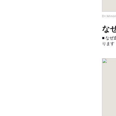
Dr.Min
な
■ な
ります（