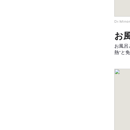
Dr.Min
お
お風呂
熱”と