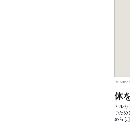
Dr.Min
体
アルカ
つため
めら […]