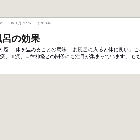
-
-
amu
19 5月 2026
7:18 AM
風呂の効果
と癌 ― 体を温めることの意味 「お風呂に入ると体に良い」
免疫、血流、自律神経との関係にも注目が集まっています。 もち