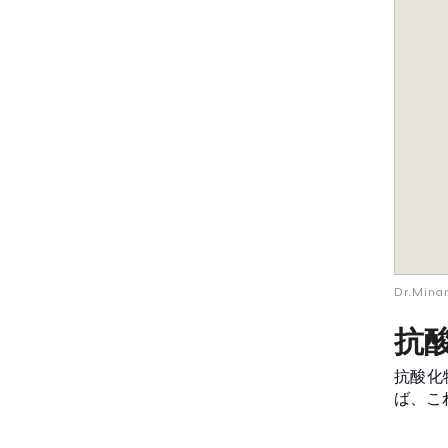
Dr.Min
抗
抗酸化
ば、こ