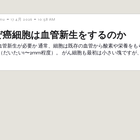
-
-
amu
17 4月 2026
10:58 AM
ぜ癌細胞は血管新生をするのか
ぜ血管新生が必要か 通常、細胞は既存の血管から酸素や栄養を
だいたい1〜2mm程度）。 がん細胞も最初は小さい塊ですが、 • 