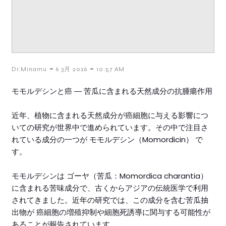
-
-
Dr.Minamu
6 3月 2026
10:57 AM
モモルデシンと癌 ― 苦瓜に含まれる天然成分の抗腫瘍作用
近年、植物に含まれる天然成分が癌細胞に与える影響につ
いての研究が世界中で進められています。その中で注目さ
れている成分の一つが モモルデシン（Momordicin） で
す。
モモルデシンは ゴーヤ（苦瓜：Momordica charantia）
に含まれる苦味成分で、古くからアジアの伝統医学で利用
されてきました。近年の研究では、この成分を含む苦瓜抽
出物が 癌細胞の増殖抑制や細胞死誘導に関与する可能性が
あることが報告されています。